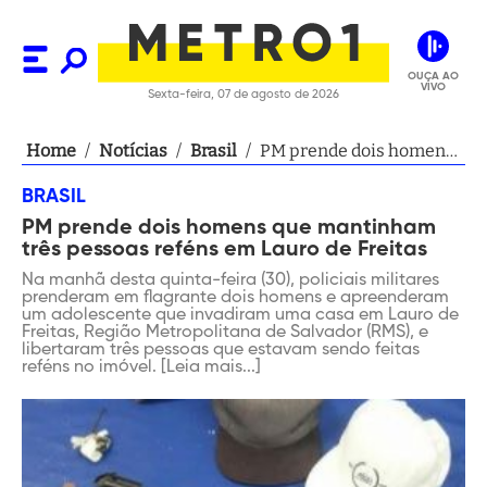
OUÇA AO
VIVO
Sexta-feira, 07 de agosto de 2026
Home
/
Notícias
/
Brasil
/
PM prende dois homens
que mantinham três
BRASIL
pessoas reféns em
PM prende dois homens que mantinham
Lauro de Freitas
três pessoas reféns em Lauro de Freitas
Na manhã desta quinta-feira (30), policiais militares
prenderam em flagrante dois homens e apreenderam
um adolescente que invadiram uma casa em Lauro de
Freitas, Região Metropolitana de Salvador (RMS), e
libertaram três pessoas que estavam sendo feitas
reféns no imóvel. [Leia mais...]