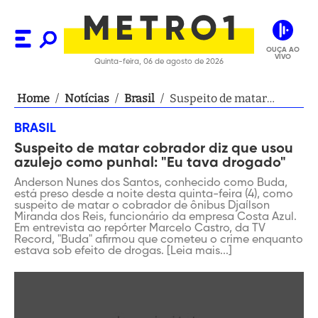
OUÇA AO
VIVO
Quinta-feira, 06 de agosto de 2026
Home
/
Notícias
/
Brasil
/
Suspeito de matar
cobrador diz que usou
BRASIL
azulejo como punhal:
Suspeito de matar cobrador diz que usou
"Eu tava drogado"
azulejo como punhal: "Eu tava drogado"
Anderson Nunes dos Santos, conhecido como Buda,
está preso desde a noite desta quinta-feira (4), como
suspeito de matar o cobrador de ônibus Djaílson
Miranda dos Reis, funcionário da empresa Costa Azul.
Em entrevista ao repórter Marcelo Castro, da TV
Record, "Buda" afirmou que cometeu o crime enquanto
estava sob efeito de drogas. [Leia mais...]