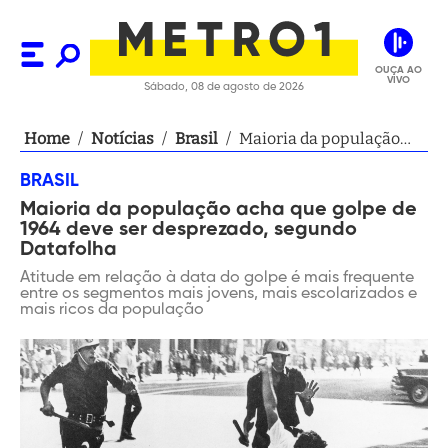
OUÇA AO
VIVO
Sábado, 08 de agosto de 2026
Home
/
Notícias
/
Brasil
/
Maioria da população
acha que golpe de 1964
BRASIL
deve ser desprezado,
Maioria da população acha que golpe de
segundo Datafolha
1964 deve ser desprezado, segundo
Datafolha
Atitude em relação à data do golpe é mais frequente
entre os segmentos mais jovens, mais escolarizados e
mais ricos da população