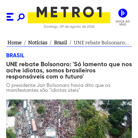
OUÇA AO
VIVO
Domingo, 09 de agosto de 2026
Home
/
Notícias
/
Brasil
/
UNE rebate Bolsonaro:
'Só lamento que nos
BRASIL
ache idiotas, somos
UNE rebate Bolsonaro: 'Só lamento que nos
brasileiros responsáveis
ache idiotas, somos brasileiros
com o futuro'
responsáveis com o futuro'
O presidente Jair Bolsonaro havia dito que os
manifestantes são "idiotas úteis"