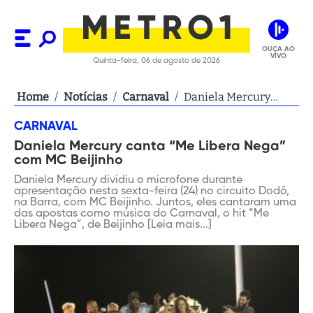
OUÇA AO
VIVO
Quinta-feira, 06 de agosto de 2026
Home
/
Notícias
/
Carnaval
/
Daniela Mercury
canta “Me Libera
CARNAVAL
Nega” com MC
Daniela Mercury canta “Me Libera Nega”
Beijinho
com MC Beijinho
Daniela Mercury dividiu o microfone durante
apresentação nesta sexta-feira (24) no circuito Dodô,
na Barra, com MC Beijinho. Juntos, eles cantaram uma
das apostas como música do Carnaval, o hit “Me
Libera Nega”, de Beijinho [Leia mais...]