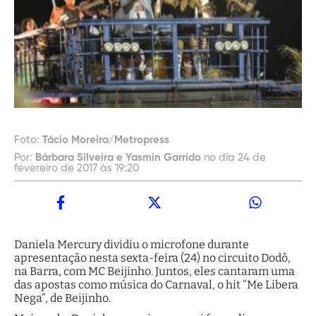
Foto:
Tácio Moreira/Metropress
Por:
Bárbara Silveira e Yasmin Garrido
no dia 24 de
fevereiro de 2017 às 19:20
Daniela Mercury dividiu o microfone durante
apresentação nesta sexta-feira (24) no circuito Dodô,
na Barra, com MC Beijinho. Juntos, eles cantaram uma
das apostas como música do Carnaval, o hit “Me Libera
Nega”, de Beijinho.