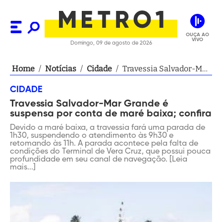
OUÇA AO
VIVO
Domingo, 09 de agosto de 2026
Home
/
Notícias
/
Cidade
/
Travessia Salvador-Mar
Grande é suspensa por
CIDADE
conta de maré baixa;
Travessia Salvador-Mar Grande é
confira
suspensa por conta de maré baixa; confira
Devido a maré baixa, a travessia fará uma parada de
1h30, suspendendo o atendimento às 9h30 e
retomando às 11h. A parada acontece pela falta de
condições do Terminal de Vera Cruz, que possui pouca
profundidade em seu canal de navegação. [Leia
mais...]