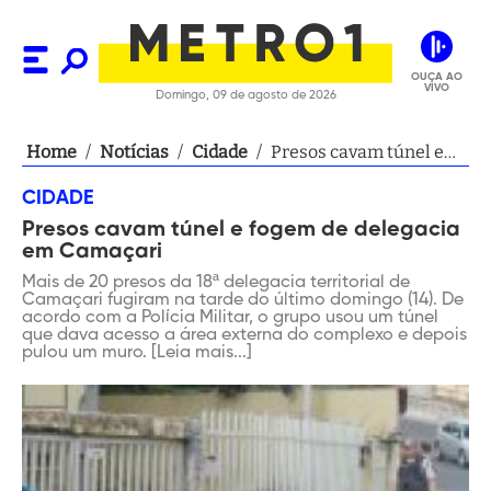
OUÇA AO
VIVO
Domingo, 09 de agosto de 2026
Home
/
Notícias
/
Cidade
/
Presos cavam túnel e
fogem de delegacia em
CIDADE
Camaçari
Presos cavam túnel e fogem de delegacia
em Camaçari
Mais de 20 presos da 18ª delegacia territorial de
Camaçari fugiram na tarde do último domingo (14). De
acordo com a Polícia Militar, o grupo usou um túnel
que dava acesso a área externa do complexo e depois
pulou um muro. [Leia mais...]