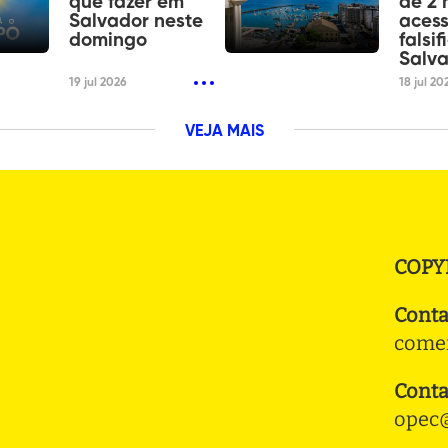
que fazer em
de 2 
Salvador neste
acess
domingo
falsi
Salv
19 jul 2026
18 jul 20
VEJA MAIS
COPY
Conta
comer
Conta
opec@