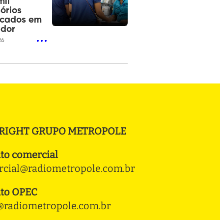
mil
órios
ficados em
ador
26
RIGHT GRUPO METROPOLE
to comercial
cial@radiometropole.com.br
to OPEC
radiometropole.com.br