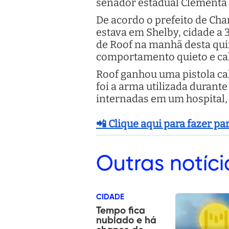
senador estadual Clementa 
De acordo o prefeito de Cha
estava em Shelby, cidade a 
de Roof na manhã desta quin
comportamento quieto e ca
Roof ganhou uma pistola cal
foi a arma utilizada durant
internadas em um hospital, 
📲 Clique aqui para fazer p
Outras
notíci
CIDADE
Tempo fica
nublado e há