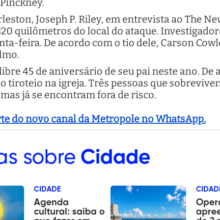
Pinckney.
rleston, Joseph P. Riley, em entrevista ao The N
320 quilômetros do local do ataque. Investigado
ta-feira. De acordo com o tio dele, Carson Cowl
lmo.
ibre 45 de aniversário de seu pai neste ano. De 
e o tiroteio na igreja. Três pessoas que sobrevi
mas já se encontram fora de risco.
arte do novo canal da Metropole no WhatsApp.
as sobre
Cidade
CIDADE
CIDAD
Agenda
Oper
cultural: saiba o
apre