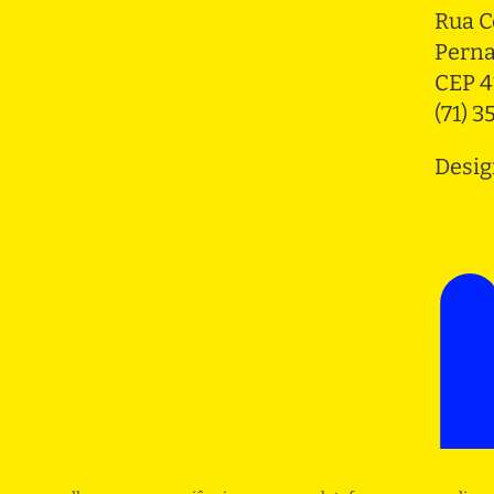
Rua C
Pern
CEP 4
(71) 
Desig