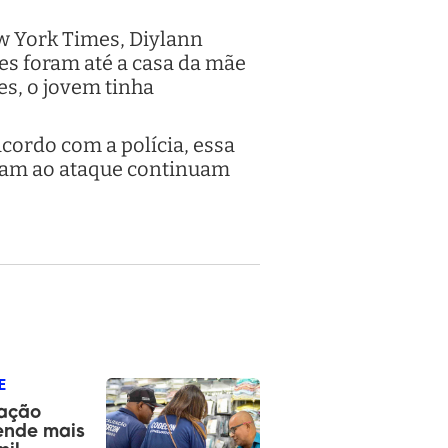
ew York Times, Diylann
res foram até a casa da mãe
es, o jovem tinha
acordo com a polícia, essa
veram ao ataque continuam
E
ação
ende mais