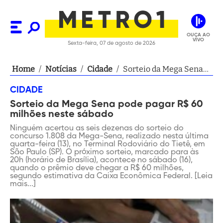
OUÇA AO
VIVO
Sexta-feira, 07 de agosto de 2026
Home
/
Notícias
/
Cidade
/
Sorteio da Mega Sena
pode pagar R$ 60
CIDADE
milhões neste sábado
Sorteio da Mega Sena pode pagar R$ 60
milhões neste sábado
Ninguém acertou as seis dezenas do sorteio do
concurso 1.808 da Mega-Sena, realizado nesta última
quarta-feira (13), no Terminal Rodoviário do Tietê, em
São Paulo (SP). O próximo sorteio, marcado para às
20h (horário de Brasília), acontece no sábado (16),
quando o prêmio deve chegar a R$ 60 milhões,
segundo estimativa da Caixa Econômica Federal. [Leia
mais...]