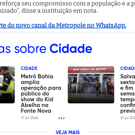
l reforça seu compromisso com a população e a 
zado”, disse a instituição em nota.
arte do novo canal da Metropole no WhatsApp.
as sobre
Cidade
CIDADE
CIDAD
Metrô Bahia
Salva
amplia
sexta
operação para
e fim
público do
sema
show do Kid
tempo
Abelha na
confi
Fonte Nova
previ
31 jul 2026
31 jul 20
VEJA MAIS