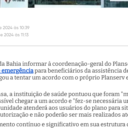
 2024 às 10:39
 2024 às 11:13
 da Bahia informar à coordenação-geral do Plans
e emergência
para beneficiários da assistência d
egou a tentar um acordo com o próprio Planserv 
a, a instituição de saúde pontuou que foram "me
ssível chegar a um acordo e "fez-se necessária u
), unidade atenderá aos usuários do plano para si
autorização e não poderão ser mais realizados 
nto contínuo e significativo em sua estrutura d