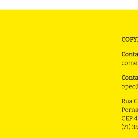
COPY
Conta
comer
Conta
opec@
Rua C
Pern
CEP 4
(71) 