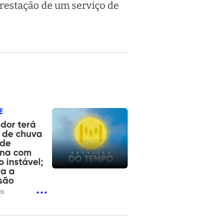
prestação de um serviço de
E
dor terá
 de chuva
 de
na com
 instável;
ra a
são
26