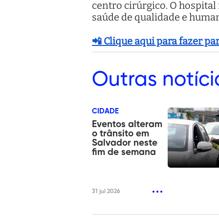
centro cirúrgico. O hospita
saúde de qualidade e humani
📲 Clique aqui para fazer p
Outras
notíci
CIDADE
Eventos alteram
o trânsito em
Salvador neste
fim de semana
31 jul 2026