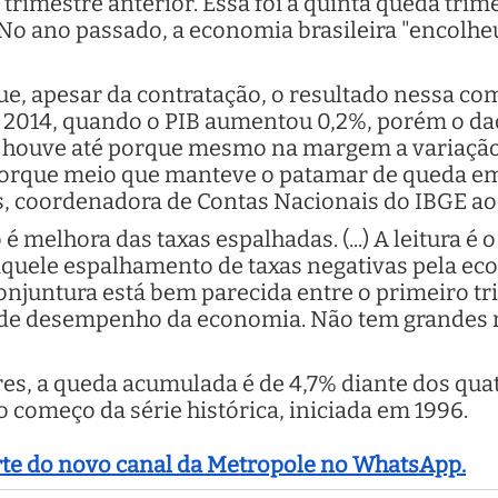
imestre anterior. Essa foi a quinta queda trime
 No ano passado, a economia brasileira "encolhe
 que, apesar da contratação, o resultado nessa co
e 2014, quando o PIB aumentou 0,2%, porém o dad
 houve até porque mesmo na margem a variação 
orque meio que manteve o patamar de queda em
is, coordenadora de Contas Nacionais do IBGE ao
 melhora das taxas espalhadas. (...) A leitura é
aquele espalhamento de taxas negativas pela e
conjuntura está bem parecida entre o primeiro tr
 de desempenho da economia. Não tem grandes
es, a queda acumulada é de 4,7% diante dos quat
 começo da série histórica, iniciada em 1996.
arte do novo canal da Metropole no WhatsApp.