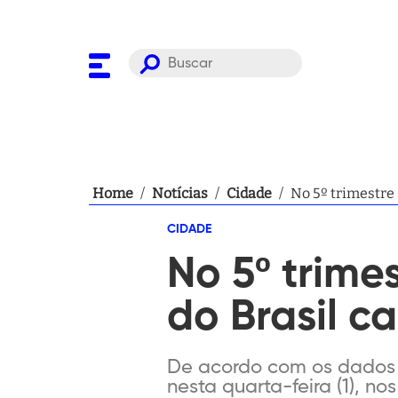
Home
/
Notícias
/
Cidade
/
No 5º trimestre 
CIDADE
No 5º trime
do Brasil ca
De acordo com os dados di
nesta quarta-feira (1), no