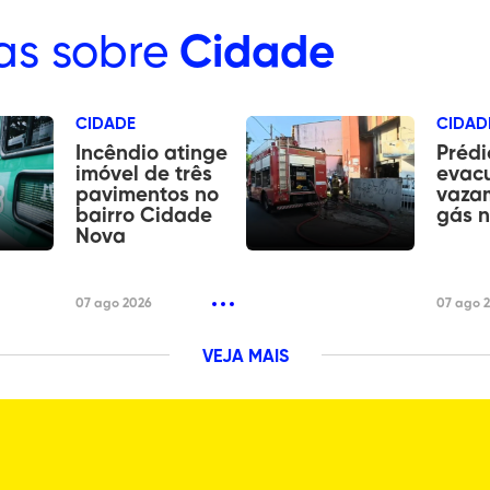
as sobre
Cidade
CIDADE
CIDAD
Incêndio atinge
Prédi
imóvel de três
evac
pavimentos no
vaza
bairro Cidade
gás n
Nova
07 ago 2026
07 ago 
VEJA MAIS