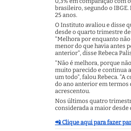
0,3% em comparação com o tr
brasileiro, segundo o IBGE.
25 anos.
O Instituto avaliou e disse
desde o quarto trimestre d
"Melhora por enquanto não
menor do que havia antes p
anterior", disse Rebeca Pal
"Não é melhora, porque não é
muito parecido e continua 
um todo", falou Rebeca. "A 
do ano anterior em termos
acrescentou.
Nos últimos quatro trimestr
considerada a maior desde o
📲 Clique aqui para fazer p