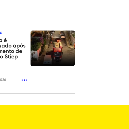
E
o é
uado após
mento de
o Stiep
2026