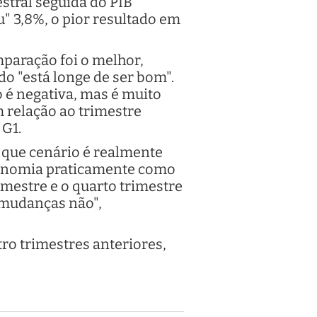
stral seguida do PIB
u" 3,8%, o pior resultado em
mparação foi o melhor,
o "está longe de ser bom".
é negativa, mas é muito
 relação ao trimestre
 G1.
 o que cenário é realmente
conomia praticamente como
imestre e o quarto trimestre
 mudanças não",
ro trimestres anteriores,