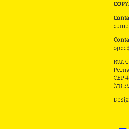
COPY
Conta
comer
Conta
opec@
Rua C
Pern
CEP 4
(71) 
Desig