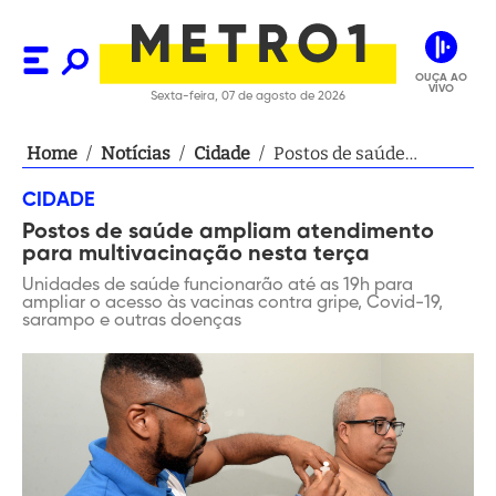
OUÇA AO
VIVO
Sexta-feira, 07 de agosto de 2026
Home
/
Notícias
/
Cidade
/
Postos de saúde
ampliam atendimento
CIDADE
para multivacinação
Postos de saúde ampliam atendimento
nesta terça
para multivacinação nesta terça
Unidades de saúde funcionarão até as 19h para
ampliar o acesso às vacinas contra gripe, Covid-19,
sarampo e outras doenças