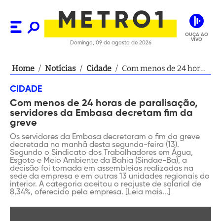
OUÇA AO
VIVO
Domingo, 09 de agosto de 2026
Home
/
Notícias
/
Cidade
/
Com menos de 24 horas
de paralisação,
CIDADE
servidores da Embasa
Com menos de 24 horas de paralisação,
decretam fim da greve
servidores da Embasa decretam fim da
greve
Os servidores da Embasa decretaram o fim da greve
decretada na manhã desta segunda-feira (13).
Segundo o Sindicato dos Trabalhadores em Água,
Esgoto e Meio Ambiente da Bahia (Sindae-Ba), a
decisão foi tomada em assembleias realizadas na
sede da empresa e em outras 13 unidades regionais do
interior. A categoria aceitou o reajuste de salarial de
8,34%, oferecido pela empresa. [Leia mais...]