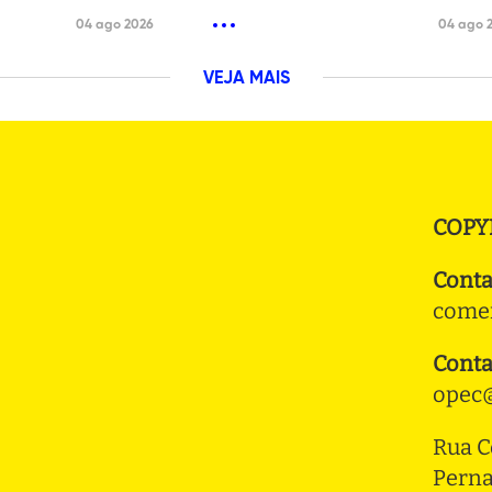
04 ago 2026
04 ago 
VEJA MAIS
COPY
Conta
comer
Conta
opec@
Rua C
Pern