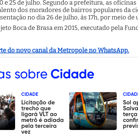
0 e 25 de julho. Segundo a prefeitura, as oficina
alento dos moradores de bairros populares da ci
sentação no dia 26 de julho, às 17h, por meio d
ojeto Boca de Brasa em 2015, executado pela Fu
arte do novo canal da Metropole no WhatsApp.
as sobre
Cidade
CIDADE
CIDAD
Licitação de
Sol 
trecho que
Salva
ligará VLT ao
terça
metrô é adiada
confi
pela terceira
previ
vez