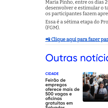
Maria Pinho, entre os dias 2
desenvolver e estimular o t
os participantes fazem apre
Essa é a sétima etapa do Pr
(FGM).
📲 Clique aqui para fazer p
Outras
notíci
CIDADE
Feirão de
empregos
oferece mais de
500 vagas e
oficinas
gratuitas em
Salvador