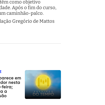
s têm como objetivo
dade. Após o fim do curso,
e um caminhão-palco.
ndação Gregório de Mattos
E
aparece em
dor nesta
-feira;
ra a
são