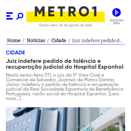
OUÇA AO
VIVO
Quinta-feira, 06 de agosto de 2026
Home
/
Notícias
/
Cidade
/
Juiz indefere pedido de
falência e recuperação
CIDADE
judicial do Hospital
Juiz indefere pedido de falência e
Espanhol
recuperação judicial do Hospital Espanhol
Nesta sexta-feira (17), o juiz da 5ª Vara Cível e
Comercial de Salvador, Joanísio de Matos Dantas
Júnior, indeferiu o pedido de falência e recuperação
judicial da Real Sociedade Espanhola de Beneficência
Portuguesa, razão social do Hospital Espanhol. [Leia
mais...]