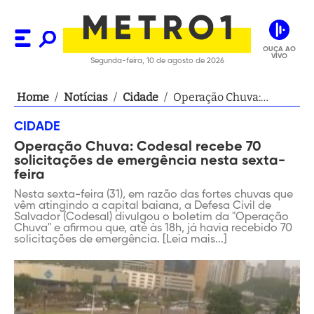
OUÇA AO
VIVO
Segunda-feira, 10 de agosto de 2026
Home
/
Notícias
/
Cidade
/
Operação Chuva:
Codesal recebe 70
CIDADE
solicitações de
Operação Chuva: Codesal recebe 70
emergência nesta
solicitações de emergência nesta sexta-
sexta-feira
feira
Nesta sexta-feira (31), em razão das fortes chuvas que
vêm atingindo a capital baiana, a Defesa Civil de
Salvador (Codesal) divulgou o boletim da "Operação
Chuva" e afirmou que, até às 18h, já havia recebido 70
solicitações de emergência. [Leia mais...]