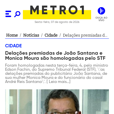
OUÇA AO
VIVO
Sexta-feira, 07 de agosto de 2026
Home
/
Notícias
/
Cidade
/
Delações premiadas de
João Santana e Monica
CIDADE
Moura são
Delações premiadas de João Santana e
homologadas pelo STF
Monica Moura são homologadas pelo STF
Foram homologadas nesta terça-feira, 4, pelo ministro
Edson Fachin, do Supremo Tribunal Federal (STF), \'as
delações premiadas do publicitário João Santana, de
sua mulher Monica Moura e do funcionário do casal
André Reis Santana\'. [ Leia mais…]