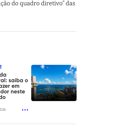
ação do quadro diretivo” das
E
da
ral: saiba o
azer em
dor neste
do
2026