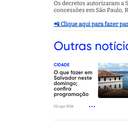
Os decretos autorizaram a SB
concessões em São Paulo, Rio
📲 Clique aqui para fazer p
Outras
notíci
CIDADE
O que fazer em
Salvador neste
domingo;
confira
programação
02 ago 2026