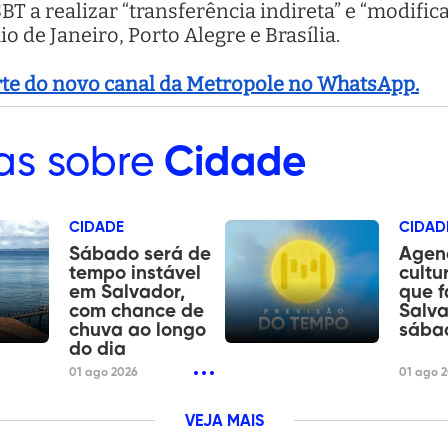
T a realizar “transferência indireta” e “modific
 de Janeiro, Porto Alegre e Brasília.
arte do novo canal da Metropole no WhatsApp.
as sobre
Cidade
CIDADE
CIDAD
Sábado será de
Agen
tempo instável
cultu
em Salvador,
que f
com chance de
Salva
chuva ao longo
sába
do dia
01 ago 2026
01 ago 
VEJA MAIS