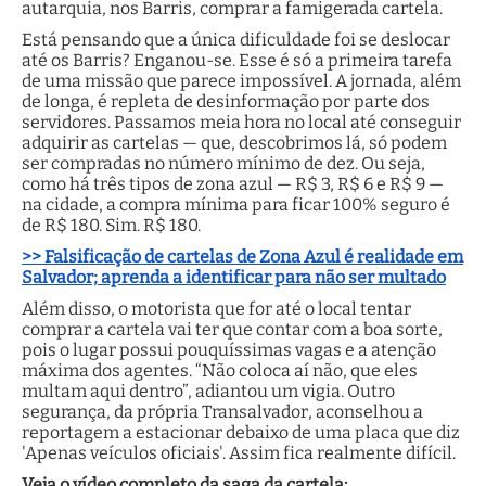
autarquia, nos Barris, comprar a famigerada cartela.
Está pensando que a única dificuldade foi se deslocar
até os Barris? Enganou-se. Esse é só a primeira tarefa
de uma missão que parece impossível. A jornada, além
de longa, é repleta de desinformação por parte dos
servidores. Passamos meia hora no local até conseguir
adquirir as cartelas — que, descobrimos lá, só podem
ser compradas no número mínimo de dez. Ou seja,
como há três tipos de zona azul — R$ 3, R$ 6 e R$ 9 —
na cidade, a compra mínima para ficar 100% seguro é
de R$ 180. Sim. R$ 180.
>> Falsificação de cartelas de Zona Azul é realidade em
Salvador; aprenda a identificar para não ser multado
Além disso, o motorista que for até o local tentar
comprar a cartela vai ter que contar com a boa sorte,
pois o lugar possui pouquíssimas vagas e a atenção
máxima dos agentes. “Não coloca aí não, que eles
multam aqui dentro”, adiantou um vigia. Outro
segurança, da própria Transalvador, aconselhou a
reportagem a estacionar debaixo de uma placa que diz
'Apenas veículos oficiais'. Assim fica realmente difícil.
Veja o vídeo completo da saga da cartela: