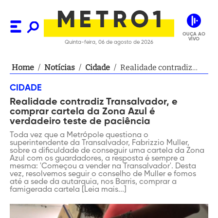
OUÇA AO
VIVO
Quinta-feira, 06 de agosto de 2026
Home
/
Notícias
/
Cidade
/
Realidade contradiz
Transalvador, e
CIDADE
comprar cartela da
Realidade contradiz Transalvador, e
Zona Azul é verdadeiro
comprar cartela da Zona Azul é
teste de paciência
verdadeiro teste de paciência
Toda vez que a Metrópole questiona o
superintendente da Transalvador, Fabrizzio Muller,
sobre a dificuldade de conseguir uma cartela da Zona
Azul com os guardadores, a resposta é sempre a
mesma: 'Começou a vender na Transalvador'. Desta
vez, resolvemos seguir o conselho de Muller e fomos
até a sede da autarquia, nos Barris, comprar a
famigerada cartela [Leia mais...]