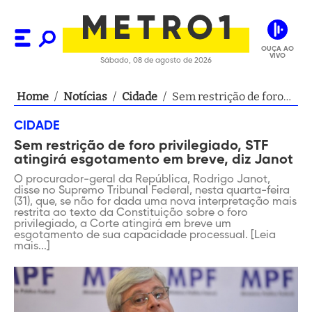
OUÇA AO
VIVO
Sábado, 08 de agosto de 2026
Home
/
Notícias
/
Cidade
/
Sem restrição de foro
privilegiado, STF
CIDADE
atingirá esgotamento
Sem restrição de foro privilegiado, STF
em breve, diz Janot
atingirá esgotamento em breve, diz Janot
O procurador-geral da República, Rodrigo Janot,
disse no Supremo Tribunal Federal, nesta quarta-feira
(31), que, se não for dada uma nova interpretação mais
restrita ao texto da Constituição sobre o foro
privilegiado, a Corte atingirá em breve um
esgotamento de sua capacidade processual. [Leia
mais...]