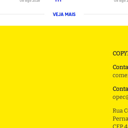
08 ago 2026
08 ago 
VEJA MAIS
COPY
Conta
comer
Conta
opec@
Rua C
Pern
CEP 4