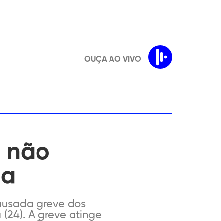
OUÇA AO VIVO
s não
na
ausada greve dos
 (24). A greve atinge