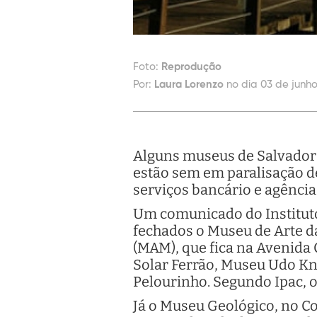
Foto:
Reprodução
Por:
Laura Lorenzo
no dia 03 de junho
Alguns museus de Salvador 
estão sem em paralisação de
serviços bancário e agência
Um comunicado do Instituto 
fechados o Museu de Arte d
(MAM), que fica na Avenida
Solar Ferrão, Museu Udo Kn
Pelourinho. Segundo Ipac, 
Já o Museu Geológico, no 