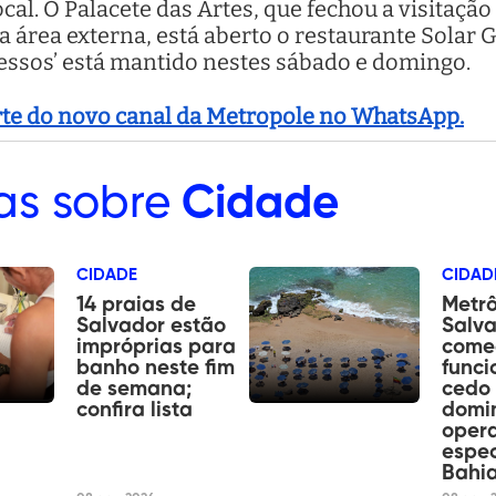
cal. O Palacete das Artes, que fechou a visitaçã
 área externa, está aberto o restaurante Solar 
ressos’ está mantido nestes sábado e domingo.
arte do novo canal da Metropole no WhatsApp.
as sobre
Cidade
CIDADE
CIDAD
14 praias de
Metr
Salvador estão
Salv
impróprias para
come
banho neste fim
funci
de semana;
cedo 
confira lista
domin
oper
espec
Bahia