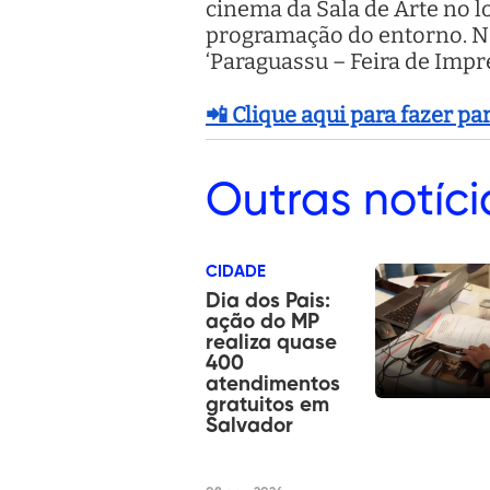
cinema da Sala de Arte no lo
programação do entorno. Na
‘Paraguassu – Feira de Imp
📲 Clique aqui para fazer p
Outras
notíci
CIDADE
Dia dos Pais:
ação do MP
realiza quase
400
atendimentos
gratuitos em
Salvador