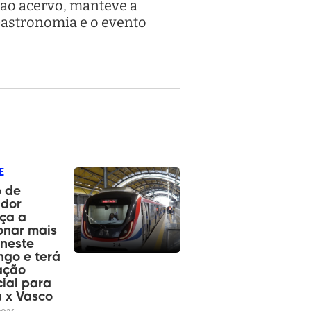
o ao acervo, manteve a
Gastronomia e o evento
E
ô de
ador
ça a
onar mais
neste
go e terá
ação
ial para
 x Vasco