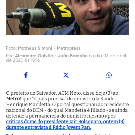
Foto:
Matheus Simoni / Metropress
Por:
Alexandre Galvão / João Brandão
no dia 03 de abril
de 2020 às 18:16
O prefeito de Salvador, ACM Neto, disse hoje (3) ao
Metro1
que "o país precisa" do ministro da Saúde,
Henrique Mandetta. O portal questionou ao presidente
nacional do DEM - do qual Mandetta é filiado - se ainda
defende a permanência do ministro mesmo após
críticas duras do presidente Jair Bolsonaro, ontem (3),
durante entrevista à Rádio Jovem Pan.