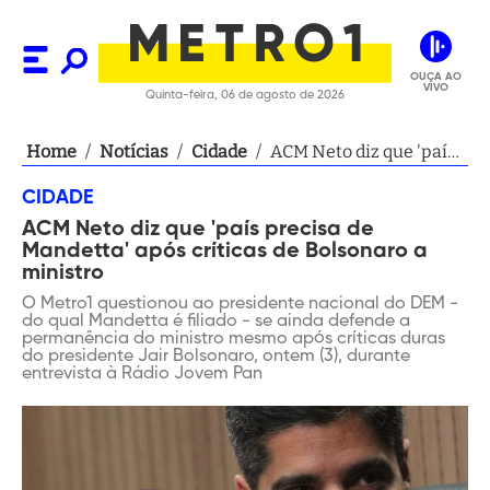
OUÇA AO
VIVO
Quinta-feira, 06 de agosto de 2026
Home
/
Notícias
/
Cidade
/
ACM Neto diz que 'país
precisa de Mandetta'
CIDADE
após críticas de
ACM Neto diz que 'país precisa de
Bolsonaro a ministro
Mandetta' após críticas de Bolsonaro a
ministro
O Metro1 questionou ao presidente nacional do DEM -
do qual Mandetta é filiado - se ainda defende a
permanência do ministro mesmo após críticas duras
do presidente Jair Bolsonaro, ontem (3), durante
entrevista à Rádio Jovem Pan