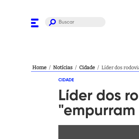
Home
/
Notícias
/
Cidade
/
Líder dos rodov
CIDADE
Líder dos r
"empurram 