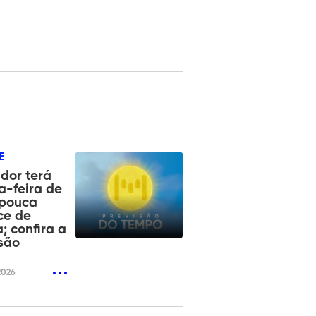
E
dor terá
a-feira de
 pouca
ce de
; confira a
são
2026