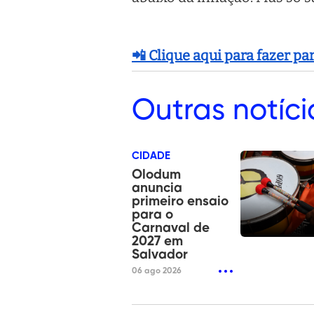
📲 Clique aqui para fazer p
Outras
notíci
CIDADE
Olodum
anuncia
primeiro ensaio
para o
Carnaval de
2027 em
Salvador
06 ago 2026