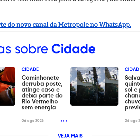
arte do novo canal da Metropole no WhatsApp.
as sobre
Cidade
CIDADE
CIDAD
Caminhonete
Salva
derruba poste,
quint
atinge casa e
sol e
deixa parte do
chan
Rio Vermelho
chuva
sem energia
previ
06 ago 2026
06 ago 
VEJA MAIS