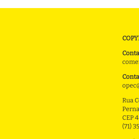
COPY
Conta
comer
Conta
opec@
Rua C
Pern
CEP 4
(71) 