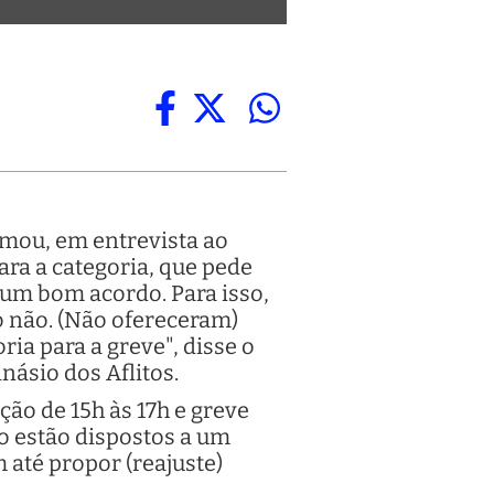
rmou, em entrevista ao
ra a categoria, que pede
 um bom acordo. Para isso,
o não. (Não ofereceram)
a para a greve", disse o
násio dos Aflitos.
ção de 15h às 17h e greve
o estão dispostos a um
 até propor (reajuste)