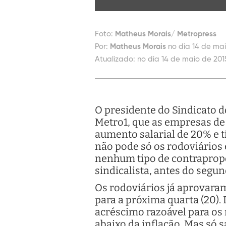
Foto:
Matheus Morais/ Metropress
Por:
Matheus Morais
no dia 14 de mai
Atualizado:
no dia 14 de maio de 2015
O presidente do Sindicato d
Metro1, que as empresas de
aumento salarial de 20% e t
não pode só os rodoviários 
nenhum tipo de contrapropo
sindicalista, antes do segu
Os rodoviários já aprovaram
para a próxima quarta (20)
acréscimo razoável para os 
abaixo da inflação. Mas só s