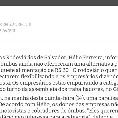
o de 2015 às 15:11
 às 15:11
os Rodoviários de Salvador, Hélio Ferreira, info
 ônibus ainda não ofereceram uma alternativa pa
íquete alimentação de R$ 20. "O rodoviário quer
estarem flexibilizando e os empresários dizend
sta. Os empresários estão empurrando a categori
ndo turno da assembleia dos trabalhadores, no Gi
, na manhã desta quinta-feira (14), uma paralisa
. De acordo com Hélio, os donos das empresas nã
motoristas e cobradores de ônibus. "Eles querem
alário não interessa para a categoria", defende.