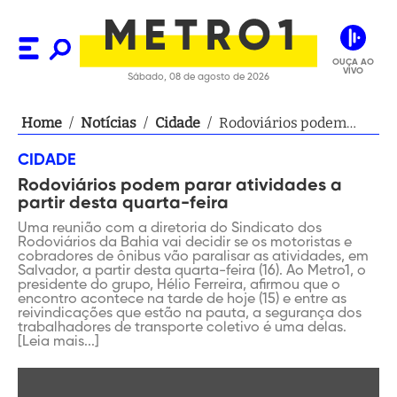
OUÇA AO
VIVO
Sábado, 08 de agosto de 2026
Home
/
Notícias
/
Cidade
/
Rodoviários podem
parar atividades a
CIDADE
partir desta quarta-
Rodoviários podem parar atividades a
feira
partir desta quarta-feira
Uma reunião com a diretoria do Sindicato dos
Rodoviários da Bahia vai decidir se os motoristas e
cobradores de ônibus vão paralisar as atividades, em
Salvador, a partir desta quarta-feira (16). Ao Metro1, o
presidente do grupo, Hélio Ferreira, afirmou que o
encontro acontece na tarde de hoje (15) e entre as
reivindicações que estão na pauta, a segurança dos
trabalhadores de transporte coletivo é uma delas.
[Leia mais...]