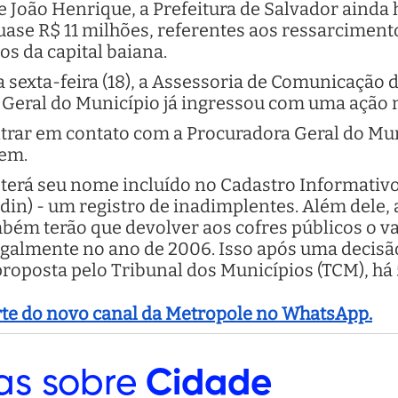
de João Henrique, a Prefeitura de Salvador aind
quase R$ 11 milhões, referentes aos ressarciment
s da capital baiana.
 sexta-feira (18), a Assessoria de Comunicação 
Geral do Município já ingressou com uma ação n
rar em contato com a Procuradora Geral do Mun
gem.
 terá seu nome incluído no Cadastro Informativ
adin) - um registro de inadimplentes. Além dele,
bém terão que devolver aos cofres públicos o va
legalmente no ano de 2006. Isso após uma decis
roposta pelo Tribunal dos Municípios (TCM), há 
arte do novo canal da Metropole no WhatsApp.
as sobre
Cidade