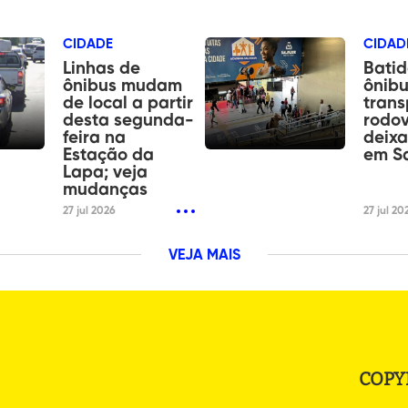
CIDADE
CIDAD
Linhas de
Batid
ônibus mudam
ônibu
de local a partir
tran
desta segunda-
rodov
feira na
deixa
Estação da
em S
Lapa; veja
mudanças
27 jul 2026
27 jul 20
VEJA MAIS
COPY