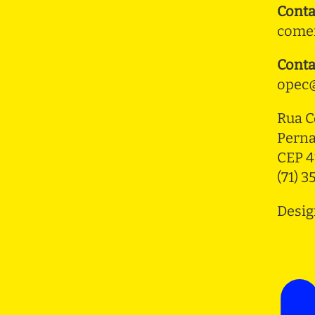
Conta
comer
Conta
opec@
Rua C
Pern
CEP 4
(71) 
Desig