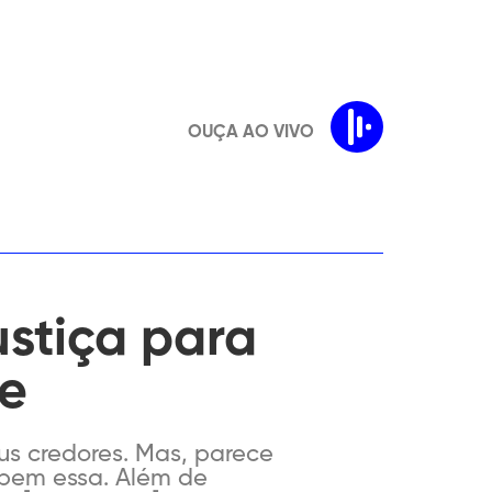
OUÇA AO VIVO
ustiça para
ue
us credores. Mas, parece
 bem essa. Além de