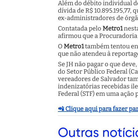
Além do débito individual 
dívida de R$ 10.895.195,77, 
ex-administradores de órgão
Contatada pelo
Metro1
nesta
afirmou que a Procuradoria 
O
Metro1
também tentou ent
que não atendeu à reporta
Se JH não pagar o que deve,
do Setor Público Federal (C
vereadores de Salvador tam
indenizatórias recebidas i
Federal (STF) em uma ação p
📲 Clique aqui para fazer p
Outras
notíci