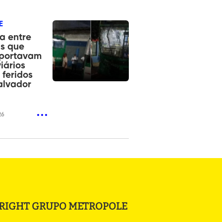
E
a entre
s que
sportavam
iários
 feridos
alvador
26
RIGHT GRUPO METROPOLE