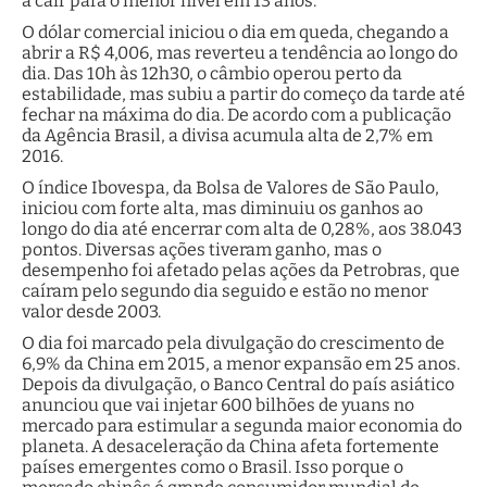
a cair para o menor nível em 13 anos.
O dólar comercial iniciou o dia em queda, chegando a
abrir a R$ 4,006, mas reverteu a tendência ao longo do
dia. Das 10h às 12h30, o câmbio operou perto da
estabilidade, mas subiu a partir do começo da tarde até
fechar na máxima do dia. De acordo com a publicação
da Agência Brasil, a divisa acumula alta de 2,7% em
2016.
O índice Ibovespa, da Bolsa de Valores de São Paulo,
iniciou com forte alta, mas diminuiu os ganhos ao
longo do dia até encerrar com alta de 0,28%, aos 38.043
pontos. Diversas ações tiveram ganho, mas o
desempenho foi afetado pelas ações da Petrobras, que
caíram pelo segundo dia seguido e estão no menor
valor desde 2003.
O dia foi marcado pela divulgação do crescimento de
6,9% da China em 2015, a menor expansão em 25 anos.
Depois da divulgação, o Banco Central do país asiático
anunciou que vai injetar 600 bilhões de yuans no
mercado para estimular a segunda maior economia do
planeta. A desaceleração da China afeta fortemente
países emergentes como o Brasil. Isso porque o