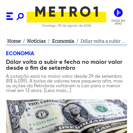
OUÇA AO
VIVO
Domingo, 09 de agosto de 2026
Home
/
Notícias
/
Economia
/
Dólar volta a subir e
fecha no maior valor
ECONOMIA
desde o fim de
Dólar volta a subir e fecha no maior valor
setembro
desde o fim de setembro
A cotação está no maior valor desde 29 de setembro
(R$ 4,059). A bolsa de valores teve pequena alta, mas
as ações da Petrobras voltaram a cair para o menor
nível em 13 anos. [Leia mais...]