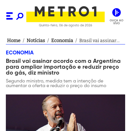
OUÇA AO
VIVO
Quinta-feira, 06 de agosto de 2026
Home
/
Notícias
/
Economia
/
Brasil vai assinar
acordo com a
ECONOMIA
Argentina para
Brasil vai assinar acordo com a Argentina
ampliar importação
para ampliar importação e reduzir preço
e reduzir preço do
do gás, diz ministro
gás, diz ministro
Segundo ministro, medida tem a intenção de
aumentar a oferta e reduzir o preço do insumo