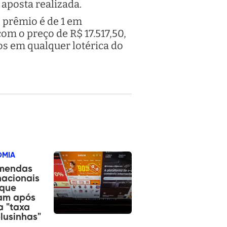
aposta realizada.
 prêmio é de 1 em
om o preço de R$ 17.517,50,
tos em qualquer lotérica do
OMIA
mendas
nacionais
 que
am após
a "taxa
lusinhas"