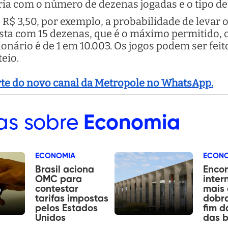
ia com o número de dezenas jogadas e o tipo de 
$ 3,50, por exemplo, a probabilidade de levar o
sta com 15 dezenas, que é o máximo permitido, c
ionário é de 1 em 10.003. Os jogos podem ser fei
teio.
arte do novo canal da Metropole no WhatsApp.
as sobre
Economia
ECONOMIA
ECON
Brasil aciona
Enco
OMC para
inter
contestar
mais
tarifas impostas
dobr
pelos Estados
fim d
Unidos
das b