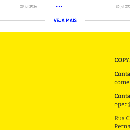
28 jul 2026
26 jul 20
VEJA MAIS
COPY
Conta
comer
Conta
opec@
Rua C
Pern