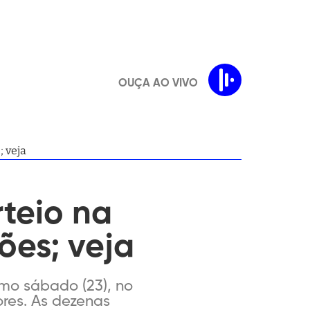
OUÇA AO VIVO
 veja
teio na
ões; veja
imo sábado (23), no
ores. As dezenas