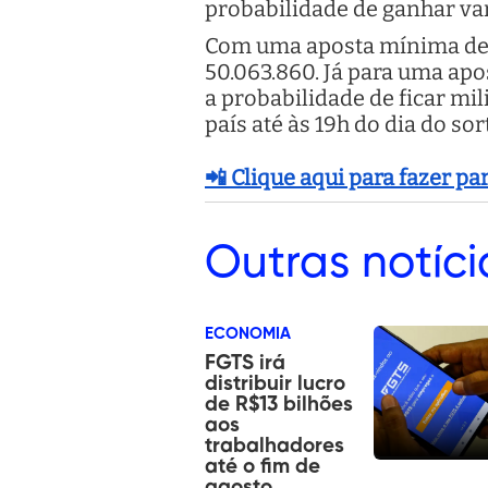
probabilidade de ganhar var
Com uma aposta mínima de R
50.063.860. Já para uma apo
a probabilidade de ficar mil
país até às 19h do dia do sor
📲 Clique aqui para fazer p
Outras
notíci
ECONOMIA
FGTS irá
distribuir lucro
de R$13 bilhões
aos
trabalhadores
até o fim de
agosto