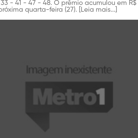
- 33 - 41 - 47 - 48. O prêmio acumulou em R$
róxima quarta-feira (27). [Leia mais...]