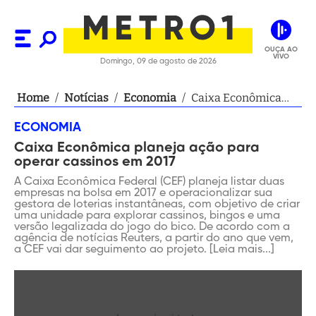
OUÇA AO
VIVO
Domingo, 09 de agosto de 2026
Home
/
Notícias
/
Economia
/
Caixa Econômica
planeja ação para
ECONOMIA
operar cassinos em
Caixa Econômica planeja ação para
2017
operar cassinos em 2017
A Caixa Econômica Federal (CEF) planeja listar duas
empresas na bolsa em 2017 e operacionalizar sua
gestora de loterias instantâneas, com objetivo de criar
uma unidade para explorar cassinos, bingos e uma
versão legalizada do jogo do bico. De acordo com a
agência de notícias Reuters, a partir do ano que vem,
a CEF vai dar seguimento ao projeto. [Leia mais...]