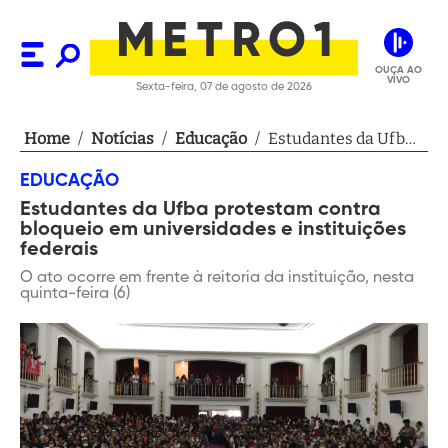
OUÇA AO
VIVO
Sexta-feira, 07 de agosto de 2026
Home
/
Notícias
/
Educação
/
Estudantes da Ufba
protestam contra
EDUCAÇÃO
bloqueio em
Estudantes da Ufba protestam contra
universidades e
bloqueio em universidades e instituições
instituições federais
federais
O ato ocorre em frente à reitoria da instituição, nesta
quinta-feira (6)