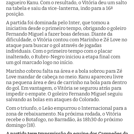
zagueiro Kanu. Com o resultado, o Vitória deu um salto
na tabela e saiu da vice-lanterna, indo para a 16ª
posição.
A partida foi dominada pelo Inter, que tomou a
iniciativa desde o primeiro tempo, obrigando o goleiro
Fernando Miguel a fazer boas defesas. Diante da
dificuldade, o Vitória contou com Marinho e Zé Love no
ataque para buscar o gol através de jogadas
individuais. Com o primeiro tempo com o placar
inalterado, o Rubro-Negro iniciou a etapa final com
um gol marcado logo no início.
Marinho cobrou falta na área e a bola sobrou para Zé
Love mandar de cabeça no meio. Kanu apareceu livre
na pequena área e deu de carrinho na bola para dentro
do gol. Em vantagem, o Vitória se segurou atrás para
impedir o empate. O goleiro Fernando Miguel seguiu
salvando as bolas em ataques do Colorado.
Com o triunfo, o Leão empurrou o Internacional para a
zona de rebaixamento. Na próxima rodada, o Vitória
recebe o Botafogo, no Barradão, às 18h30 do próximo
domingo (18).
A partida teve transmissão da equipe dos Campeões da