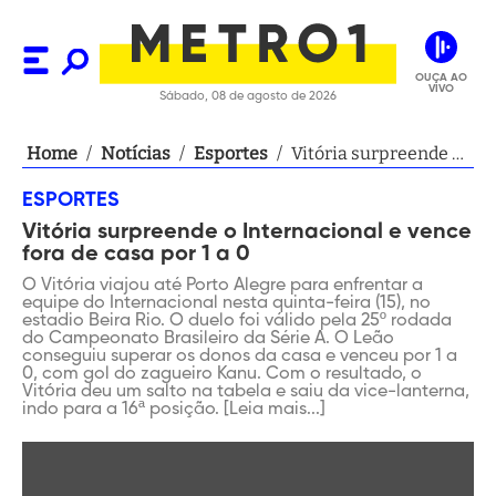
OUÇA AO
VIVO
Sábado, 08 de agosto de 2026
Home
/
Notícias
/
Esportes
/
Vitória surpreende o
Internacional e
ESPORTES
vence fora de casa
Vitória surpreende o Internacional e vence
por 1 a 0
fora de casa por 1 a 0
O Vitória viajou até Porto Alegre para enfrentar a
equipe do Internacional nesta quinta-feira (15), no
estadio Beira Rio. O duelo foi válido pela 25º rodada
do Campeonato Brasileiro da Série A. O Leão
conseguiu superar os donos da casa e venceu por 1 a
0, com gol do zagueiro Kanu. Com o resultado, o
Vitória deu um salto na tabela e saiu da vice-lanterna,
indo para a 16ª posição. [Leia mais...]