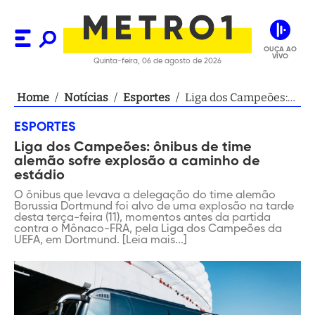
OUÇA AO
VIVO
Quinta-feira, 06 de agosto de 2026
Home
/
Notícias
/
Esportes
/
Liga dos Campeões:
ônibus de time
ESPORTES
alemão sofre
Liga dos Campeões: ônibus de time
explosão a caminho
alemão sofre explosão a caminho de
de estádio
estádio
O ônibus que levava a delegação do time alemão
Borussia Dortmund foi alvo de uma explosão na tarde
desta terça-feira (11), momentos antes da partida
contra o Mônaco-FRA, pela Liga dos Campeões da
UEFA, em Dortmund. [Leia mais...]