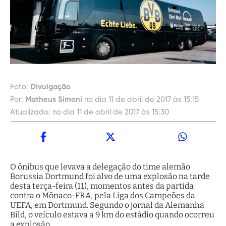
Foto:
Divulgação
Por:
Matheus Simoni
no dia 11 de abril de 2017 às 15:15
Atualizado:
no dia 11 de abril de 2017 às 15:30
O ônibus que levava a delegação do time alemão
Borussia Dortmund foi alvo de uma explosão na tarde
desta terça-feira (11), momentos antes da partida
contra o Mônaco-FRA, pela Liga dos Campeões da
UEFA, em Dortmund. Segundo o jornal da Alemanha
Bild, o veículo estava a 9 km do estádio quando ocorreu
a explosão.