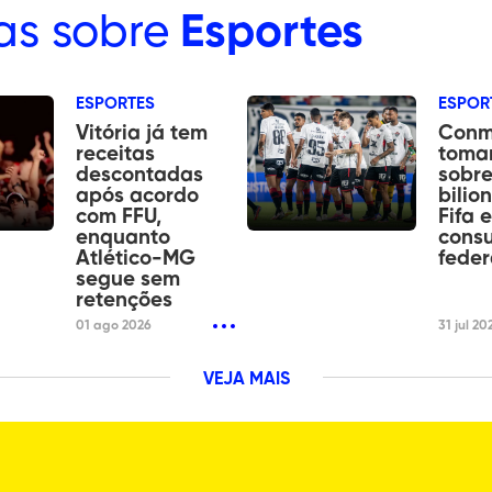
as sobre
Esportes
ESPORTES
ESPOR
Vitória já tem
Conm
receitas
tomar
descontadas
sobre
após acordo
bilio
com FFU,
Fifa 
enquanto
consu
Atlético-MG
fede
segue sem
retenções
01 ago 2026
31 jul 20
VEJA MAIS