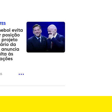
TES
ebol evita
 posição
 projeto
nário da
e anuncia
lta às
rações
26