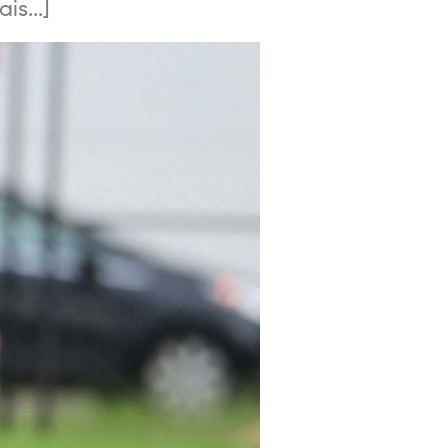
s...]