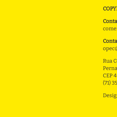
COPY
Conta
comer
Conta
opec@
Rua C
Pern
CEP 4
(71) 
Desig