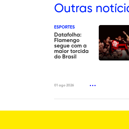
Outras
notíci
ESPORTES
Datafolha:
Flamengo
segue com a
maior torcida
do Brasil
01 ago 2026