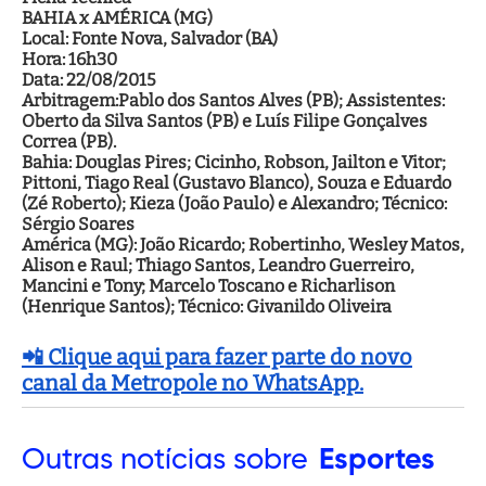
BAHIA x AMÉRICA (MG)
Local: Fonte Nova, Salvador (BA)
Hora: 16h30
Data: 22/08/2015
Arbitragem:Pablo dos Santos Alves (PB); Assistentes:
Oberto da Silva Santos (PB) e Luís Filipe Gonçalves
Correa (PB).
Bahia: Douglas Pires; Cicinho, Robson, Jailton e Vitor;
Pittoni, Tiago Real (Gustavo Blanco), Souza e Eduardo
(Zé Roberto); Kieza (João Paulo) e Alexandro; Técnico:
Sérgio Soares
América (MG): João Ricardo; Robertinho, Wesley Matos,
Alison e Raul; Thiago Santos, Leandro Guerreiro,
Mancini e Tony; Marcelo Toscano e Richarlison
(Henrique Santos); Técnico: Givanildo Oliveira
📲 Clique aqui para fazer parte do novo
canal da Metropole no WhatsApp.
Outras
notícias sobre
Esportes