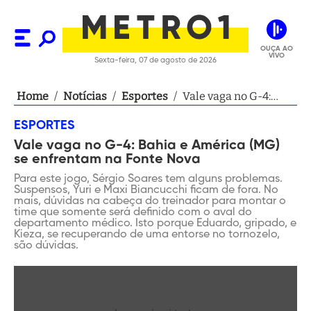
OUÇA AO
VIVO
Sexta-feira, 07 de agosto de 2026
Home
/
Notícias
/
Esportes
/
Vale vaga no G-4:
Bahia e América (MG)
ESPORTES
se enfrentam na
Vale vaga no G-4: Bahia e América (MG)
Fonte Nova
se enfrentam na Fonte Nova
Para este jogo, Sérgio Soares tem alguns problemas.
Suspensos, Yuri e Maxi Biancucchi ficam de fora. No
mais, dúvidas na cabeça do treinador para montar o
time que somente será definido com o aval do
departamento médico. Isto porque Eduardo, gripado, e
Kieza, se recuperando de uma entorse no tornozelo,
são dúvidas.