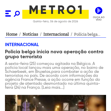
OUÇA AO
VIVO
Quinta-feira, 06 de agosto de 2026
Home
/
Notícias
/
Internacional
/
Polícia belga
inicia nova
INTERNACIONAL
operação contra
Polícia belga inicia nova operação contra
grupo terrorista
grupo terrorista
A sexta-feira (25) começou agitada na Bélgica. A
polícia local lançou mais uma operação, no bairro de
Schaerbeek, em Bruxelas,para combater a ação de
terroristas no país. De acordo com informações da
agência France Presse, a ação ocorre em função do
projeto de atentado desmontado na última quinta-
feira (24) na França. [Leia mais...]