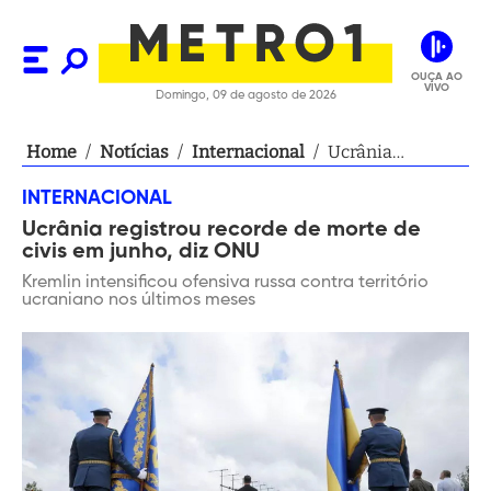
OUÇA AO
VIVO
Domingo, 09 de agosto de 2026
Home
/
Notícias
/
Internacional
/
Ucrânia
registrou
INTERNACIONAL
recorde de
Ucrânia registrou recorde de morte de
morte de civis
civis em junho, diz ONU
em junho, diz
ONU
Kremlin intensificou ofensiva russa contra território
ucraniano nos últimos meses