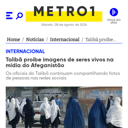
OUÇA AO
VIVO
Sábado, 08 de agosto de 2026
Home
/
Notícias
/
Internacional
/
Talibã proíbe
imagens de
INTERNACIONAL
seres vivos na
Talibã proíbe imagens de seres vivos na
mídia do
mídia do Afeganistão
Afeganistão
Os oficiais do Talibã continuam compartilhando fotos
de pessoas nas redes sociais