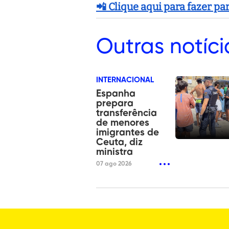
📲 Clique aqui para fazer p
Outras
notíci
INTERNACIONAL
Espanha
prepara
transferência
de menores
imigrantes de
Ceuta, diz
ministra
07 ago 2026