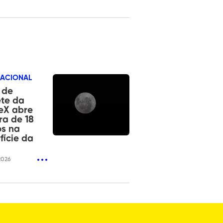
NACIONAL
 de
te da
eX abre
ra de 18
os na
fície da
2026