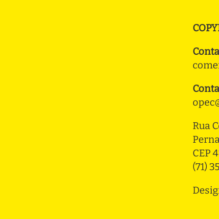
COPY
Conta
comer
Conta
opec@
Rua C
Pern
CEP 4
(71) 
Desig