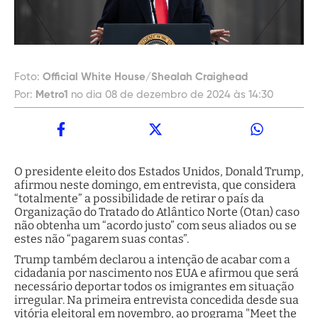
Foto:
Official White House/Shealah Craighead
Por:
Metro1
no dia 08 de dezembro de 2024 às 14:30
O presidente eleito dos Estados Unidos, Donald Trump,
afirmou neste domingo, em entrevista, que considera
“totalmente” a possibilidade de retirar o país da
Organização do Tratado do Atlântico Norte (Otan) caso
não obtenha um “acordo justo” com seus aliados ou se
estes não “pagarem suas contas”.
Trump também declarou a intenção de acabar com a
cidadania por nascimento nos EUA e afirmou que será
necessário deportar todos os imigrantes em situação
irregular. Na primeira entrevista concedida desde sua
vitória eleitoral em novembro, ao programa "Meet the