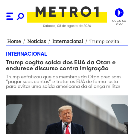
OUÇA AO
VIVO
Sábado, 08 de agosto de 2026
Home
/
Notícias
/
Internacional
/
Trump cogita
saída dos EUA da
INTERNACIONAL
Otan e endurece
Trump cogita saída dos EUA da Otan e
discurso contra
endurece discurso contra imigração
imigração
Trump enfatizou que os membros da Otan precisam
“pagar suas contas” e tratar os EUA de forma justa
para evitar uma saída americana da aliança militar