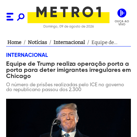
OUÇA AO
VIVO
Domingo, 09 de agosto de 2026
Home
/
Notícias
/
Internacional
/
Equipe de
Trump realiza
INTERNACIONAL
operação porta a
Equipe de Trump realiza operação porta a
porta para deter
porta para deter imigrantes irregulares em
imigrantes
Chicago
irregulares em
O número de prisões realizadas pelo ICE no governo
Chicago
do republicano passou dos 2.300