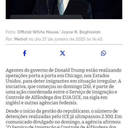
Foto:
Official White House/Joyce N. Boghosian
Por:
Metro1
no dia 27 de janeiro de 2025 às 14:45
Agentes do governo de Donald Trump estão realizando
operações porta a porta em Chicago, nos Estados
Unidos, para deter imigrantes em situação irregular. A
iniciativa, que começou no domingo (26), é parte de
uma ação coordenada entre o Serviço de Imigração e
Controle de Alfândega dos EUA (ICE, na sigla em
inglês) e outras agências federais.
Desde o início da gestão do republicano, o número de
detenções realizadas pelo ICE já ultrapassou 2.300. Em
comunicado divulgado no domingo, a agência afirmou:
"O Serviço de Imigração e Controle de Alfândega dos