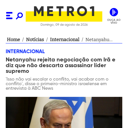
OUÇA AO
VIVO
Domingo, 09 de agosto de 2026
Home
/
Notícias
/
Internacional
/
Netanyahu
rejeita
INTERNACIONAL
negociação com
Netanyahu rejeita negociação com Irã e
Irã e diz que não
diz que não descarta assassinar líder
descarta
supremo
assassinar líder
'Isso não vai escalar o conflito, vai acabar com o
supremo
conflito', disse o primeiro-ministro israelense em
entrevista à ABC News