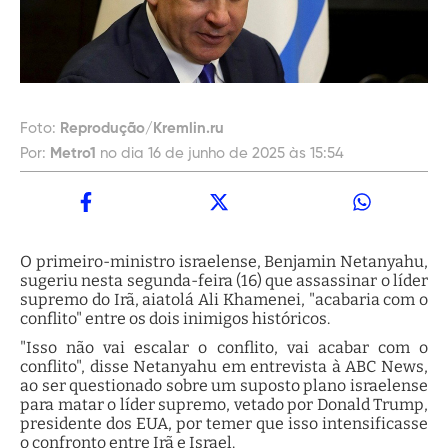
Foto:
Reprodução/Kremlin.ru
Por:
Metro1
no dia 16 de junho de 2025 às 15:54
O primeiro-ministro israelense, Benjamin Netanyahu,
sugeriu nesta segunda-feira (16) que assassinar o líder
supremo do Irã, aiatolá Ali Khamenei, "acabaria com o
conflito" entre os dois inimigos históricos.
"Isso não vai escalar o conflito, vai acabar com o
conflito", disse Netanyahu em entrevista à ABC News,
ao ser questionado sobre um suposto plano israelense
para matar o líder supremo, vetado por Donald Trump,
presidente dos EUA, por temer que isso intensificasse
o confronto entre Irã e Israel.