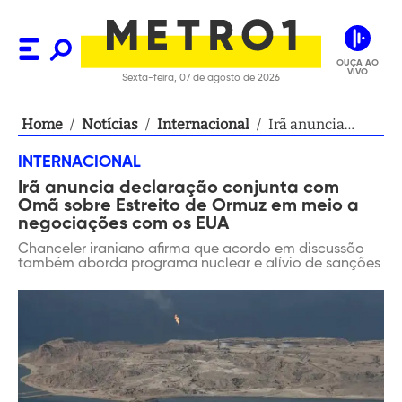
OUÇA AO
VIVO
Sexta-feira, 07 de agosto de 2026
Home
/
Notícias
/
Internacional
/
Irã anuncia
declaração
INTERNACIONAL
conjunta com
Irã anuncia declaração conjunta com
Omã sobre
Omã sobre Estreito de Ormuz em meio a
Estreito de
negociações com os EUA
Ormuz em meio
Chanceler iraniano afirma que acordo em discussão
a negociações
também aborda programa nuclear e alívio de sanções
com os EUA