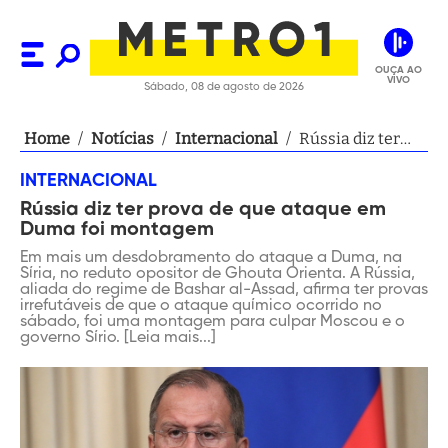
OUÇA AO
VIVO
Sábado, 08 de agosto de 2026
Home
/
Notícias
/
Internacional
/
Rússia diz ter
prova de que
INTERNACIONAL
ataque em
Rússia diz ter prova de que ataque em
Duma foi
Duma foi montagem
montagem
Em mais um desdobramento do ataque a Duma, na
Síria, no reduto opositor de Ghouta Orienta. A Rússia,
aliada do regime de Bashar al-Assad, afirma ter provas
irrefutáveis de que o ataque químico ocorrido no
sábado, foi uma montagem para culpar Moscou e o
governo Sírio. [Leia mais...]