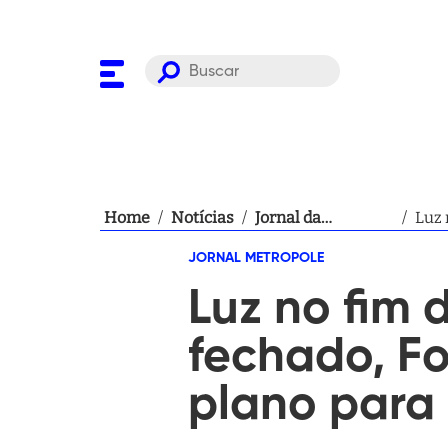
Home
/
Notícias
/
Jornal da
/
Luz 
Metropole
públ
JORNAL METROPOLE
Luz no fim
fechado, F
plano para 