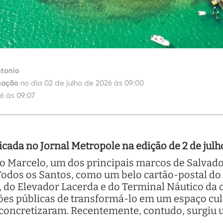
ntonio
nação
no dia 02 de julho de 2026 às 09:00
6 às 09:07
cada no Jornal Metropole na edição de 2 de julh
São Marcelo, um dos principais marcos de Salvad
 Todos os Santos, como um belo cartão-postal d
do Elevador Lacerda e do Terminal Náutico da c
es públicas de transformá-lo em um espaço cult
 concretizaram. Recentemente, contudo, surgiu 