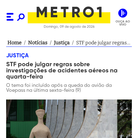
OUÇA AO
VIVO
Domingo, 09 de agosto de 2026
Home
/
Notícias
/
Justiça
/
STF pode julgar regras
sobre investigações de
JUSTIÇA
acidentes aéreos na
STF pode julgar regras sobre
quarta-feira
investigações de acidentes aéreos na
quarta-feira
O tema foi incluído após a queda do avião da
Voepass na última sexta-feira (9)