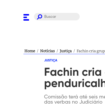
Home
/
Notícias
/
Justiça
/
Fachin cria gru
JUSTIÇA
Fachin cria
pendurical
Comissão terá até seis m
das verbas no Judiciário