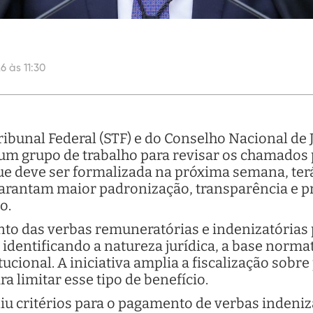
6 às 11:30
bunal Federal (STF) e do Conselho Nacional de J
r um grupo de trabalho para revisar os chamados
ue deve ser formalizada na próxima semana, terá
arantam maior padronização, transparência e pr
o.
to das verbas remuneratórias e indenizatórias
 identificando a natureza jurídica, a base norma
tucional. A iniciativa amplia a fiscalização sob
a limitar esse tipo de benefício.
u critérios para o pagamento de verbas indeniza