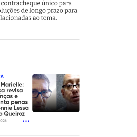
m contracheque único para
oluções de longo prazo para
elacionadas ao tema.
ÇA
Marielle:
ça revisa
nças e
nta penas
nnie Lessa
io Queiroz
2026