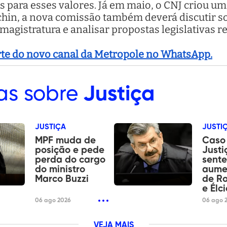
s para esses valores. Já em maio, o CNJ criou u
chin, a nova comissão também deverá discutir s
 magistratura e analisar propostas legislativas r
arte do novo canal da Metropole no WhatsApp.
as sobre
Justiça
JUSTIÇA
JUSTI
MPF muda de
Caso 
posição e pede
Justi
perda do cargo
sente
do ministro
aume
Marco Buzzi
de Ro
e Élc
06 ago 2026
06 ago 
VEJA MAIS