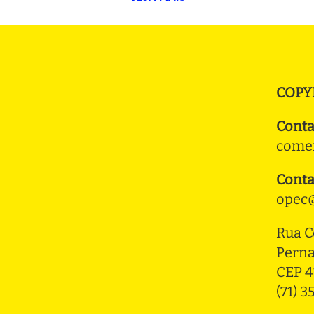
COPY
Conta
comer
Conta
opec@
Rua C
Pern
CEP 4
(71) 