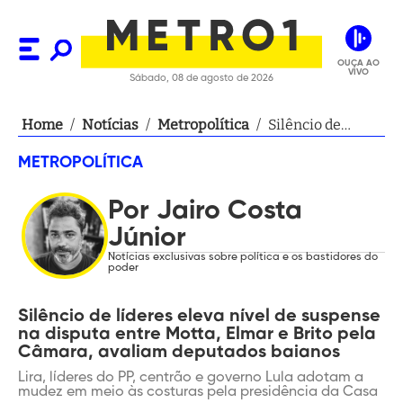
OUÇA AO
VIVO
Sábado, 08 de agosto de 2026
Home
/
Notícias
/
Metropolítica
/
Silêncio de
líderes eleva
METROPOLÍTICA
nível de
suspense na
Por Jairo Costa
disputa entre
Motta, Elmar e
Júnior
Brito pela
Notícias exclusivas sobre política e os bastidores do
poder
Câmara, avaliam
deputados
Silêncio de líderes eleva nível de suspense
baianos
na disputa entre Motta, Elmar e Brito pela
Câmara, avaliam deputados baianos
Lira, líderes do PP, centrão e governo Lula adotam a
mudez em meio às costuras pela presidência da Casa