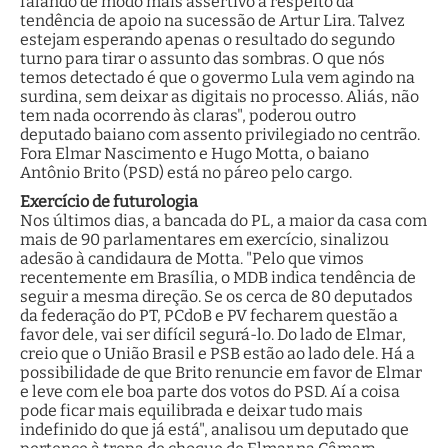
falando de modo mais assertivo a respeito da
tendência de apoio na sucessão de Artur Lira. Talvez
estejam esperando apenas o resultado do segundo
turno para tirar o assunto das sombras. O que nós
temos detectado é que o govermo Lula vem agindo na
surdina, sem deixar as digitais no processo. Aliás, não
tem nada ocorrendo às claras", poderou outro
deputado baiano com assento privilegiado no centrão.
Fora Elmar Nascimento e Hugo Motta, o baiano
Antônio Brito (PSD) está no páreo pelo cargo.
Exercício de futurologia
Nos últimos dias, a bancada do PL, a maior da casa com
mais de 90 parlamentares em exercício, sinalizou
adesão à candidaura de Motta. "Pelo que vimos
recentemente em Brasília, o MDB indica tendência de
seguir a mesma direção. Se os cerca de 80 deputados
da federação do PT, PCdoB e PV fecharem questão a
favor dele, vai ser difícil segurá-lo. Do lado de Elmar,
creio que o União Brasil e PSB estão ao lado dele. Há a
possibilidade de que Brito renuncie em favor de Elmar
e leve com ele boa parte dos votos do PSD. Aí a coisa
pode ficar mais equilibrada e deixar tudo mais
indefinido do que já está", analisou um deputado que