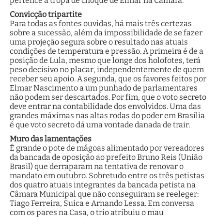
pertence à tropa de choque de Elmar na Câmara.
Convicção tripartite
Para todas as fontes ouvidas, há mais três certezas
sobre a sucessão, além da impossibilidade de se fazer
uma projeção segura sobre o resultado nas atuais
condições de temperatura e pressão. A primeira é de a
posição de Lula, mesmo que longe dos holofotes, terá
peso decisivo no placar, independentemente de quem
receber seu apoio. A segunda, que os favores feitos por
Elmar Nascimento a um punhado de parlamentares
não podem ser descartados. Por fim, que o voto secreto
deve entrar na contabilidade dos envolvidos. Uma das
grandes máximas nas altas rodas do poder em Brasília
é que voto secreto dá uma vontade danada de trair.
Muro das lamentações
É grande o pote de mágoas alimentado por vereadores
da bancada de oposição ao prefeito Bruno Reis (União
Brasil) que derraparam na tentativa de renovar o
mandato em outubro. Sobretudo entre os três petistas
dos quatro atuais integrantes da bancada petista na
Câmara Municipal que não conseguiram se reeleger:
Tiago Ferreira, Suíca e Arnando Lessa. Em conversa
com os pares na Casa, o trio atribuiu o mau