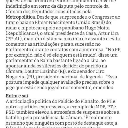
que estão na órbita do centrão, ampliaram o nível de
indefinição em torno da disputa pelo controle da
Câmara dos Deputados consultados pela
Metropolítica
. Desde que surpreendeu o Congresso ao
tirar o baiano Elmar Nascimento (União Brasil) do
radar e hipotecar apoio ao paraibano Hugo Motta
(Republicanos), o atual presidente da Casa, Artur Lira
(PP-AL), mantém distância máxima do assunto e evita
comentar as articulações para a sucessão no
Parlamento durante contatos com a imprensa. "No PP,
por exemplo, não é só ele quem está mudo", disse um
parlamentar da Bahia bastante ligado a Lira, ao
apontar ainda os silêncios do líder do partido na
Câmara, Doutor Luzinho (RJ), e do senador Ciro
Nogueira (PI), presidente nacional da legenda . "Essa
postura impede qualquer avaliação precisa sobre o
jogo que está sendo jogado no momento", emendou.
Entra e sai
A articulação política do Palácio do Planalto, do PT e
outros partidos expressivos, a exemplo do MDB, PT e
PSD, também elevou a atmosfera de suspense sobre a
batalha pela presidência da Câmara. "É realmente
estranho que ninguém com posto de destaque esteja