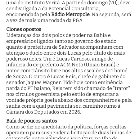
uma do Instituto Veritá. A partir do domingo (20), deve
ser divulgada a da Potencial Consultoria,
encomendada pela
Rádio Metropole
. Na segunda, será
a vez de mais uma rodada da P&A.
Clones opostos
Lideranças dos dois polos de poder na Bahia e
empresários ligados tanto ao governo do estado
quanto à prefeitura de Salvador acompanham com
atenção o duelo entre dois Lucas pelo título do mais
poderoso deles. Um é Lucas Cardoso, amigo de
infância do ex-prefeito ACM Neto (União Brasil) e
nome com trânsito livre nos altos escalões do Thomé
de Souza. O outro é Lucas Reis, chefe de gabinete do
senador Jaques Wagner. Tido hoje como eminência
parda do PT baiano, Reis tem sido chamado de "trator"
nos círculos governista pelo estilo de empurrar a
vontade própria goela abaixo dos companheiros e pela
sanha com a qual pavimenta seu caminho rumo à
Câmara dos Deputados em 2026.
Baía de poucos santos
Como se diz no anedotário da política, forças ocultas
operaram para suspender a licitação de duas linhas de
catamarãs entre Salvador e Vera Cruz, na Ilha de