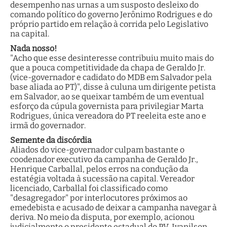
desempenho nas urnas a um susposto desleixo do
comando político do governo Jerônimo Rodrigues e do
próprio partido em relação à corrida pelo Legislativo
na capital.
Nada nosso!
"Acho que esse desinteresse contribuiu muito mais do
que a pouca competitividade da chapa de Geraldo Jr.
(vice-governador e cadidato do MDB em Salvador pela
base aliada ao PT)", disse à culuna um dirigente petista
em Salvador, ao se queixar também de um eventual
esforço da cúpula governista para privilegiar Marta
Rodrigues, única vereadora do PT reeleita este ano e
irmã do governador.
Semente da discórdia
Aliados do vice-governador culpam bastante o
coodenador executivo da campanha de Geraldo Jr.,
Henrique Carballal, pelos erros na condução da
estatégia voltada à sucessão na capital. Vereador
licenciado, Carballal foi classificado como
"desagregador" por interlocutores próximos ao
emedebista e acusado de deixar a campanha navegar à
deriva. No meio da disputa, por exemplo, acionou
judicialmente o presidente estadual do PV, Ivanilson