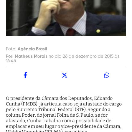
Foto:
Agência Brasil
Por:
Matheus Morais
no dia 26 de dezembro de 2015 às
16:45
O presidente da Câmara dos Deputados, Eduardo
Cunha (PMDB), já articula caso seja afastado do cargo
pelo Supremo Tribunal Federal (STF). Segundo a
coluna Poder, do jornal Folha de S. Paulo, se for
afastado, Cunha trabalha com a possibilidade de
emplacar em seu lugar o vice-presidente da Câmara,
Waldir Maranhão (PP-MA), seu aliado.