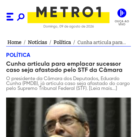
OUÇA AO
VIVO
Domingo, 09 de agosto de 2026
Home
/
Notícias
/
Política
/
Cunha articula para
emplacar sucessor
POLÍTICA
caso seja afastado pelo
Cunha articula para emplacar sucessor
STF da Câmara
caso seja afastado pelo STF da Câmara
O presidente da Câmara dos Deputados, Eduardo
Cunha (PMDB), já articula caso seja afastado do cargo
pelo Supremo Tribunal Federal (STF). [Leia mais...]