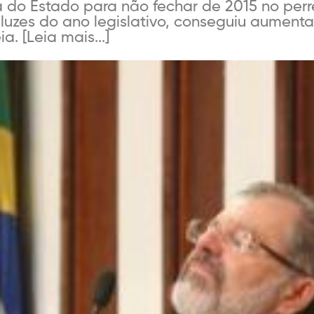
 do Estado para não fechar de 2015 no perr
 luzes do ano legislativo, conseguiu aument
. [Leia mais...]