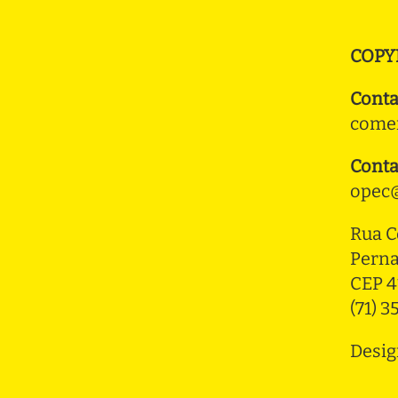
COPY
Conta
comer
Conta
opec@
Rua C
Pern
CEP 4
(71) 
Desig