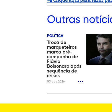
Outras
notíci
POLÍTICA
Troca de
marqueteiros
marca pré-
campanha de
Flávio
Bolsonaro após
sequência de
crises
03 ago 2026