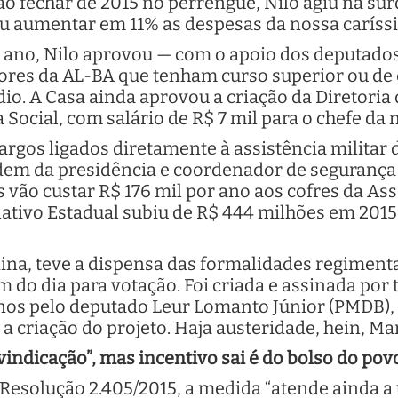
ão fechar de 2015 no perrengue, Nilo agiu na sur
uiu aumentar em 11% as despesas da nossa carís
o ano, Nilo aprovou — com o apoio dos deputados
dores da AL-BA que tenham curso superior ou de 
o. A Casa ainda aprovou a criação da Diretoria
Social, com salário de R$ 7 mil para o chefe da 
cargos ligados diretamente à assistência militar 
dem da presidência e coordenador de segurança 
s vão custar R$ 176 mil por ano aos cofres da As
slativo Estadual subiu de R$ 444 milhões em 201
ina, teve a dispensa das formalidades regimenta
m do dia para votação. Foi criada e assinada por 
nos pelo deputado Leur Lomanto Júnior (PMDB), 
 a criação do projeto. Haja austeridade, hein, Ma
indicação”, mas incentivo sai é do bolso do pov
Resolução 2.405/2015, a medida “atende ainda a