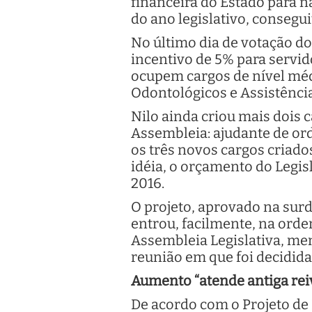
financeira do Estado para n
do ano legislativo, conseg
No último dia de votação d
incentivo de 5% para servi
ocupem cargos de nível médi
Odontológicos e Assistência 
Nilo ainda criou mais dois 
Assembleia: ajudante de or
os três novos cargos criado
idéia, o orçamento do Legi
2016.
O projeto, aprovado na surd
entrou, facilmente, na orde
Assembleia Legislativa, me
reunião em que foi decidida
Aumento “atende antiga reiv
De acordo com o Projeto de 