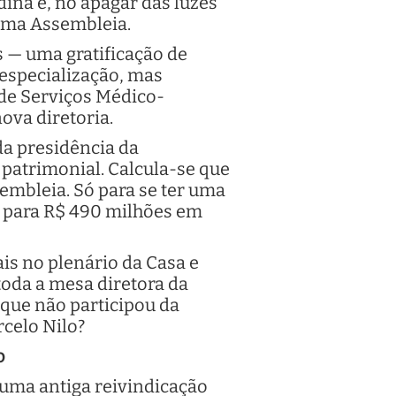
dina e, no apagar das luzes
sima Assembleia.
 — uma gratificação de
especialização, mas
 de Serviços Médico-
nova diretoria.
da presidência da
patrimonial. Calcula-se que
sembleia. Só para se ter uma
5 para R$ 490 milhões em
is no plenário da Casa e
toda a mesa diretora da
que não participou da
rcelo Nilo?
o
 uma antiga reivindicação