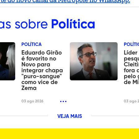
as sobre
Política
POLÍTICA
POLÍTI
Eduardo Girão
Líder
é favorito no
pesqu
Novo para
Cleit
integrar chapa
fora 
"puro-sangue"
pelo 
como vice de
de Mi
Zema
03 ago 2026
03 ago 
VEJA MAIS