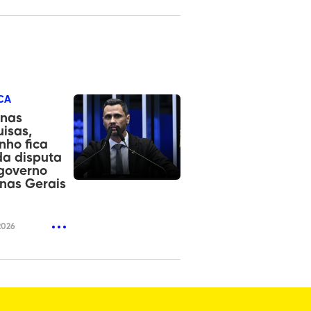
CA
 nas
isas,
inho fica
da disputa
governo
nas Gerais
2026