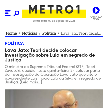
OUÇA AO
VIVO
Sexta-feira, 07 de agosto de 2026
Home
/
Notícias
/
Política
/
Lava Jato: Teori decide
colocar investigação
POLÍTICA
sobre Lula em segredo
Lava Jato: Teori decide colocar
de Justiça
investigação sobre Lula em segredo de
Justiça
O ministro do Supremo Tribunal Federal (STF), Teori
Zavascki, decidiu nesta quinta-feira (7), colocar parte
da investigação da Operação Lava Jato que cita o
ex-presidente Luiz Inácio Lula da Silva em segredo de
Justiça. [Leia mais...]